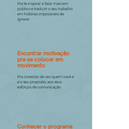
Pra te inspirar a falar mais em
público e traduzir o seu trabalho
em histórias impossíveis de
ignorar.
Encontrar motivação
pra se colocar em
movimento
Pra conectar de vez quem você é
e o seu propósito, aos seus
esforços de comunicação.
Conhecer o programa