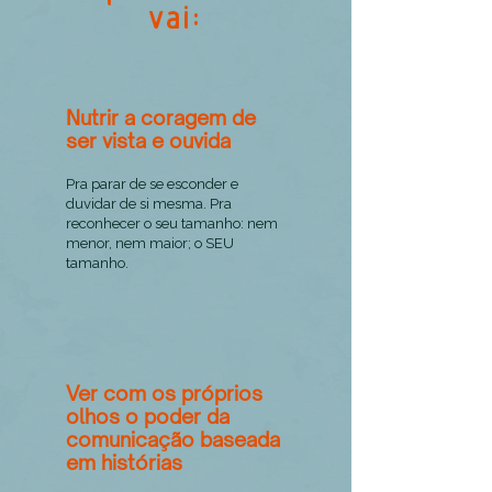
vai:
Nutrir a coragem de
ser vista e ouvida
Pra parar de se esconder e
duvidar de si mesma. Pra
reconhecer o seu tamanho: nem
menor, nem maior; o SEU
tamanho.
Ver com os próprios
olhos o poder da
comunicação baseada
em histórias