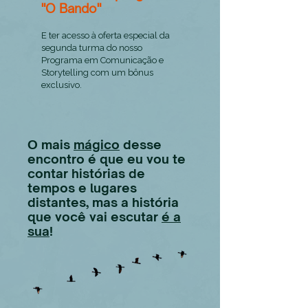
"O Bando"
E ter acesso à oferta especial da
segunda turma do nosso
Programa em Comunicação e
Storytelling com um bônus
exclusivo.
O mais
mágico
desse
encontro é que eu vou te
contar histórias de
tempos e lugares
distantes, mas a história
que você vai escutar
é a
sua
!