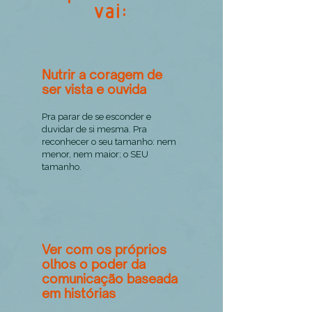
vai:
Nutrir a coragem de
ser vista e ouvida
Pra parar de se esconder e
duvidar de si mesma. Pra
reconhecer o seu tamanho: nem
menor, nem maior; o SEU
tamanho.
Ver com os próprios
olhos o poder da
comunicação baseada
em histórias