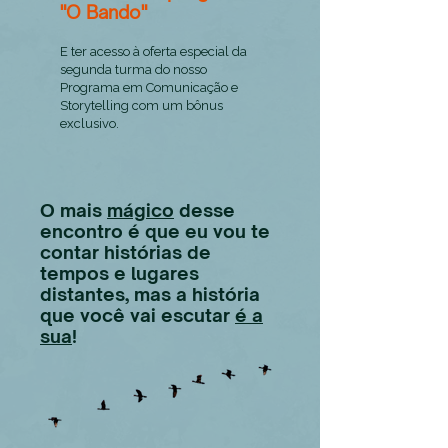
"O Bando"
E ter acesso à oferta especial da
segunda turma do nosso
Programa em Comunicação e
Storytelling com um bônus
exclusivo.
O mais
mágico
desse
encontro é que eu vou te
contar histórias de
tempos e lugares
distantes, mas a história
que você vai escutar
é a
sua
!