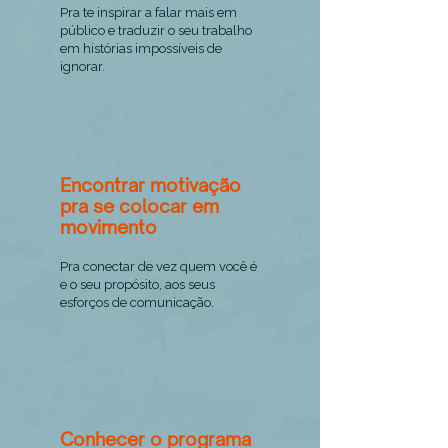
Pra te inspirar a falar mais em
público e traduzir o seu trabalho
em histórias impossíveis de
ignorar.
Encontrar motivação
pra se colocar em
movimento
Pra conectar de vez quem você é
e o seu propósito, aos seus
esforços de comunicação.
Conhecer o programa