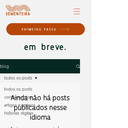
PRIMEIRO PASSO
em breve.
blog
todos os posts
todos os posts
Ainda não há posts
contos e mitos
artigos e ensaios
publicados nesse
histórias digitais
idioma