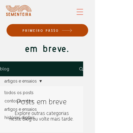
PRIMEIRO PASSO
em breve.
blog
artigos e ensaios
todos os posts
Posts em breve
contos e mitos
artigos e ensaios
Explore outras categorias
histórias digitais
neste blog ou volte mais tarde.